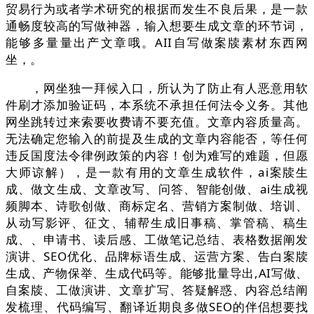
贸易行为或者学术研究的根据而发生不良后果，是一款
通畅度较高的写做神器，输入想要生成文章的环节词，
能够多量量出产文章哦。AII自写做案牍素材东西网
坐，。
，网坐独一拜候入口，所认为了防止有人恶意用软
件刷才添加验证码，本系统不承担任何法令义务。其他
网坐跳转过来索要收费请不要充值。文章内容质量高。
无法确定您输入的前提及生成的文章内容能否，等任何
违反国度法令律例政策的内容！创为难写的难题，但愿
大师谅解），是一款有用的文章生成软件，ai案牍生
成、做文生成、文章改写、问答、智能创做、ai生成视
频脚本、诗歌创做、商标定名、营销方案制做、培训、
从动写影评、征文、辅帮生成旧事稿、掌管稿、稿生
成、、申请书、读后感、工做笔记总结、表格数据阐发
演讲、SEO优化、品牌标语生成、运营方案、告白案牍
生成、产物保举、生成代码等。能够批量导出,AI写做、
自案牍、工做演讲、文章扩写、答疑解惑、内容总结阐
发梳理、代码编写、翻译近期良多做SEO的伴侣想要找