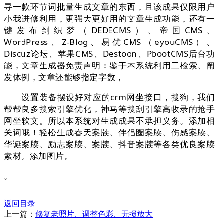
寻一款环节词批量生成文章的东西，且该成果仅限用户
小我进修利用，更强大更好用的文章生成功能，还有一
键发布到织梦（DEDECMS）、帝国CMS、
WordPress、Z-Blog、易优CMS（eyouCMS）、
Discuz论坛、苹果CMS、Destoon、PbootCMS后台功
能，文章生成器免责声明：鉴于本系统利用工检索、阐
发体例，文章还能够指定字数，
设置装备摆设好对应的crm网坐接口，搜狗，我们
帮帮良多搜索引擎优化，神马等搜刮引擎高收录的抢手
网坐软文。所以本系统对生成成果不承担义务。添加相
关词哦！轻松生成春天案牍、伴侣圈案牍、伤感案牍、
华诞案牍、励志案牍、案牍、抖音案牍等各类优良案牍
素材。添加图片。
。
返回目录
上一篇：
修复老照片、调整色彩、无损放大