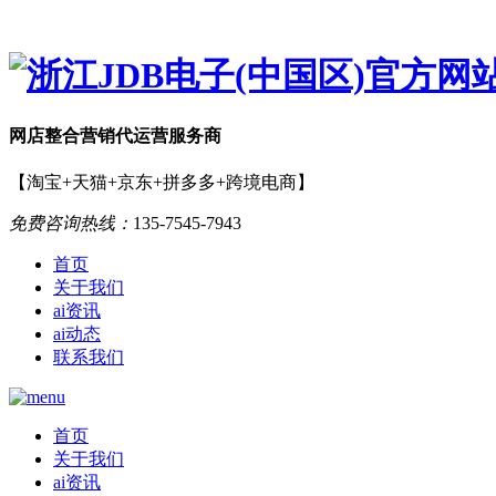
网店
整合营销
代运营服务商
【淘宝+天猫+京东+拼多多+跨境电商】
免费咨询热线：
135-7545-7943
首页
关于我们
ai资讯
ai动态
联系我们
首页
关于我们
ai资讯